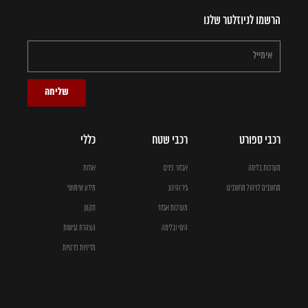
הרשמו לניוזלטר שלנו
שליחה
רכבי ספורט
רכבי שטח
כללי
מערכות בלימה
אבזור פנים
אודות
מחשבים לניהול מחשבים
גיר והינע
מידע שימושי
מערכות אגזוז
תקנון
היגוי ובלימה
הצהרת נגישות
מדיניות פרטיות