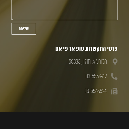
שליחה
פרטי התקשרות טופ אר פי אם
הזורע 4, חולון, 58833
03-5566419
03-5566524