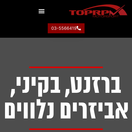
יצירת קשר
רכבי ספורט
מידע שימושי
03-5566419
ברזנט, בקיני,
אביזרים נלווים