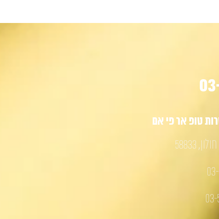
ת טופ אר פי אם
03-
03-