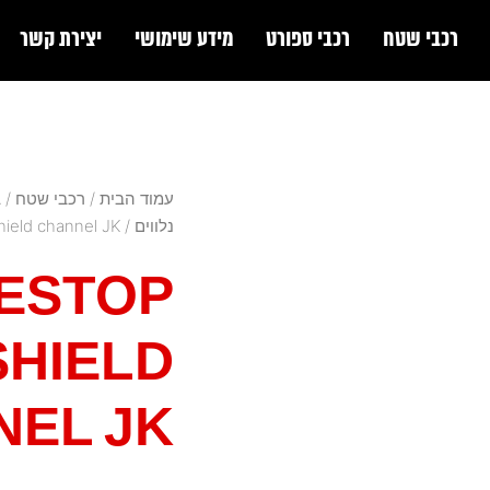
רכבי שטח
רכבי ספורט
מידע שימושי
יצירת קשר
עמוד הבית
/
רכבי שטח
/
ב
נלווים
/ Bestop windshield channel JK
ESTOP
SHIELD
NEL JK