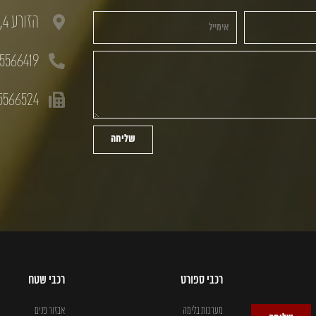
הזורע 4, חולון, 58833
5566419
5566524
שליחה
רכבי ספורט
רכבי שטח
מערכות בלימה
אבזור פנים