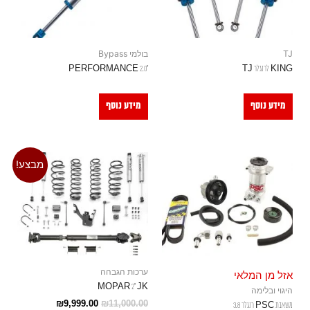
TJ
בולמי Bypass
KING לרנגלר TJ
"PERFORMANCE 2.0
מידע נוסף
מידע נוסף
מבצע!
ערכות הגבהה
אזל מן המלאי
MOPAR 2" JK
היגוי ובלימה
₪
9,999.00
₪
11,000.00
משאבת PSC רנגלר 3.8