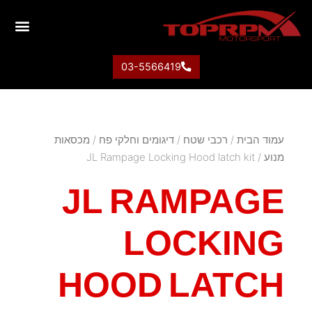
03-5566419
עמוד הבית
/
רכבי שטח
/
דיגומים וחלקי פח
/
מכסאות
מנוע
/ JL Rampage Locking Hood latch kit
JL RAMPAGE
LOCKING
HOOD LATCH