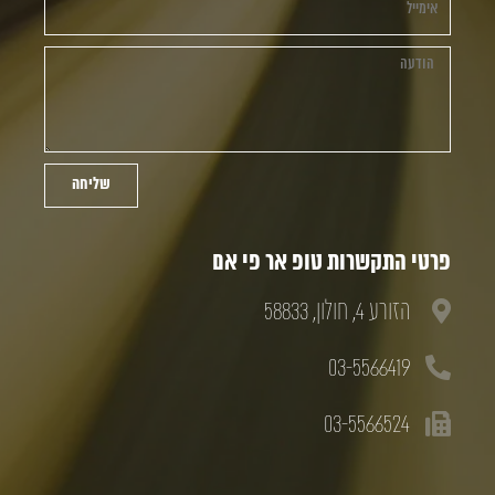
שליחה
פרטי התקשרות טופ אר פי אם
הזורע 4, חולון, 58833
03-5566419
03-5566524