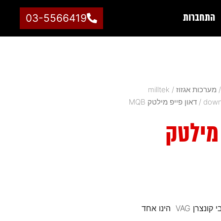
התחברות
03-5566419
מערכות אגזוז
/
milltek
/ דאון פייפ מילטק MQB
 מילטק
milltek downpipe לרכבי קונצרן VAG הינו אחד