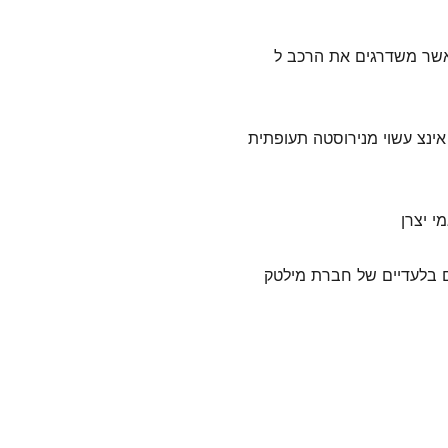
שר משדרגים את הרכב ל
מוצר הינו בעל קוטר 3 אינצ עשוי מנירוסטה תעופתית
י יצרן
בואניים בלעדיים של חברת מילטק