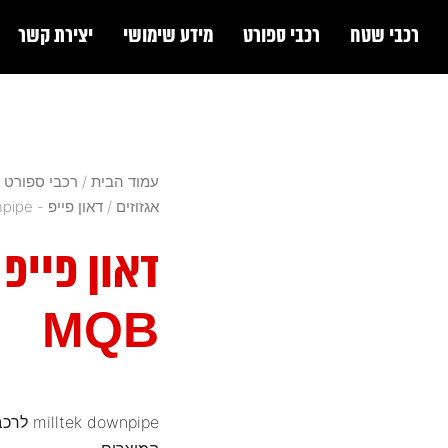
רכבי שטח
רכבי ספורט
מידע שימושי
יצירת קשר
עמוד הבית
/
רכבי ספורט
/
אגזוזים
/
דאון פייפ - downpipe
דאון פייפ
MQB