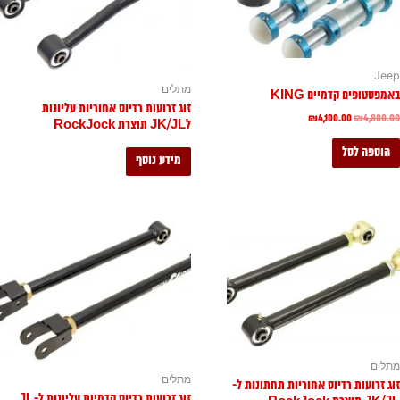
Jeep
מתלים
באמפסטופים קדמיים KING
זוג זרועות רדיוס אחוריות עליונות
₪
4,100.00
₪
4,800.00
לJK/JL תוצרת RockJock
הוספה לסל
מידע נוסף
מתלים
מתלים
זוג זרועות רדיוס אחוריות תחתונות ל-
זוג זרועות רדיוס קדמיות עליונות ל-JL