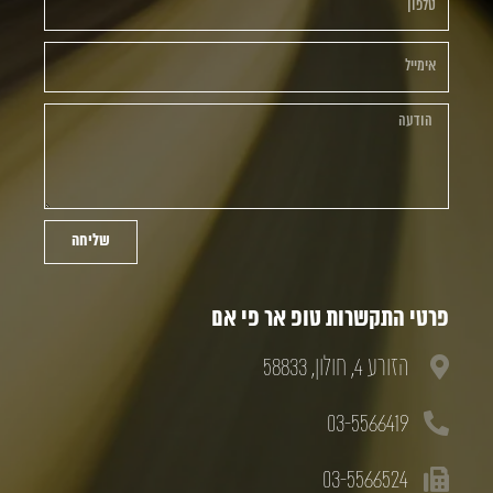
שליחה
פרטי התקשרות טופ אר פי אם
הזורע 4, חולון, 58833
03-5566419
03-5566524