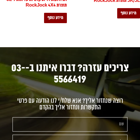
JK/JL תוצרת RockJock
תוצרת RockJock 4X4
מידע נוסף
מידע נוסף
צריכים עזרה? דברו איתנו ב-03-
5566419
רוצה שנחזור אליך? אנא שלח/י לנו הודעה עם פרטי
התקשרות ונחזור אליך בהקדם