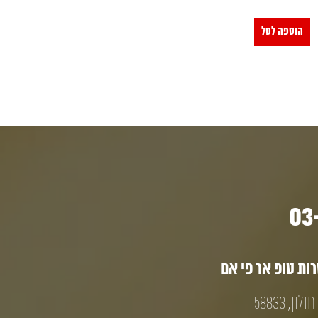
הוספה לסל
ת טופ אר פי אם