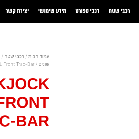
רכבי שטח
רכבי ספורט
מידע שימושי
יצירת קשר
עמוד הבית
/
רכבי שטח
/
מ
שונים
/ RockJock 4X4 JL Front Trac-Bar
KJOCK
 FRONT
C-BAR