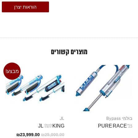
הוראות יצרן
מוצרים קשורים
מבצע!
בולמי Bypass
JL
2.5" PURE RACE
KING לרנגלר JL
₪
23,999.00
₪
25,000.00