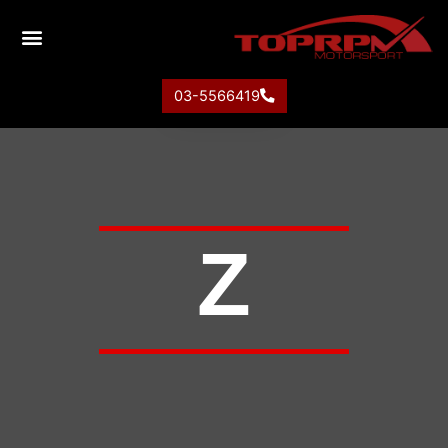
03-5566419
Z