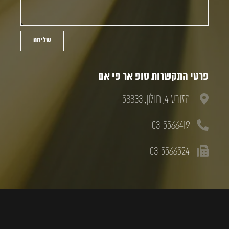
שליחה
פרטי התקשרות טופ אר פי אם
הזורע 4, חולון, 58833
03-5566419
03-5566524