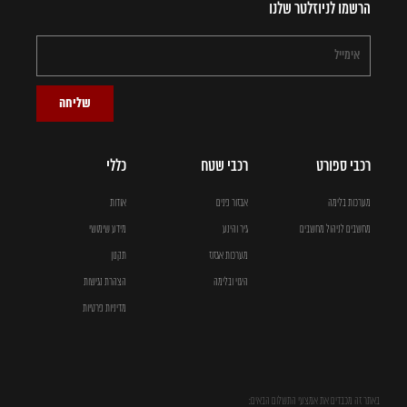
הרשמו לניוזלטר שלנו
שליחה
רכבי ספורט
רכבי שטח
כללי
מערכות בלימה
אבזור פנים
אודות
מחשבים לניהול מחשבים
גיר והינע
מידע שימושי
מערכות אגזוז
תקנון
היגוי ובלימה
הצהרת נגישות
מדיניות פרטיות
באתר זה מכבדים את אמצעי התשלום הבאים: