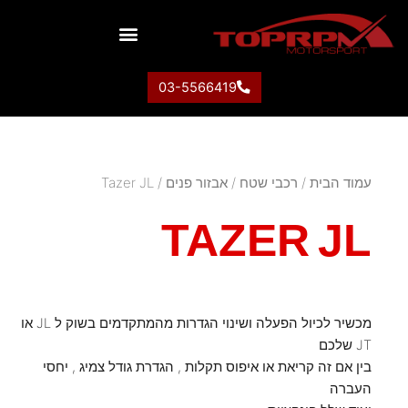
יצירת קשר
רכבי ספורט
מידע שימושי
03-5566419
עמוד הבית
/
רכבי שטח
/
אבזור פנים
/ Tazer JL
TAZER JL
מכשיר לכיול הפעלה ושינוי הגדרות מהמתקדמים בשוק ל JL או
JT שלכם
בין אם זה קריאת או איפוס תקלות , הגדרת גודל צמיג , יחסי
העברה