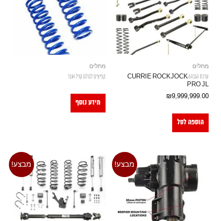
מתלים
מתלים
ערכת הגבההCURRIE ROCKJOCK
קפיצים לבולם קויל אובר
PRO JL
₪
9,999,999.00
מידע נוסף
הוספה לסל
מבצע!
מבצע!