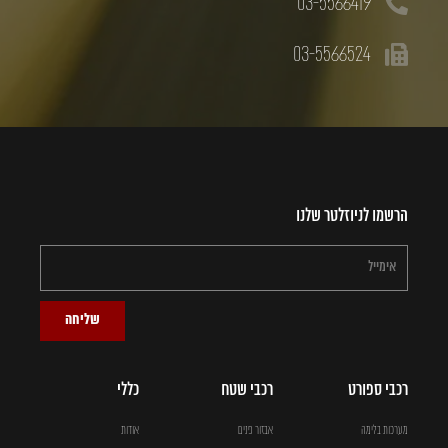
03-5566419
03-5566524
הרשמו לניוזלטר שלנו
שליחה
רכבי ספורט
רכבי שטח
כללי
מערכות בלימה
אבזור פנים
אודות