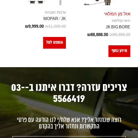
ערכות הגבהה
אזל מן המלאי
MOPAR 2" JK
היגוי ובלימה
₪
9,999.00
₪
11,000.00
JK BIG BORE
₪
88,888.00
₪
99,999.00
הוספה לסל
מידע נוסף
צריכים עזרה? דברו איתנו ב-03-
5566419
רוצה שנחזור אליך? אנא שלח/י לנו הודעה עם פרטי
התקשרות ונחזור אליך בהקדם