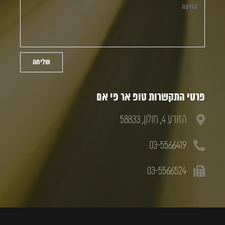
שליחה
פרטי התקשרות טופ אר פי אם
הזורע 4, חולון, 58833
03-5566419
03-5566524