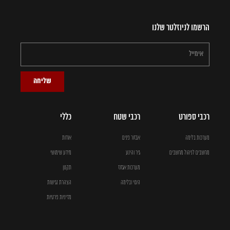
הרשמו לניוזלטר שלנו
שליחה
רכבי ספורט
רכבי שטח
כללי
מערכות בלימה
אבזור פנים
אודות
מחשבים לניהול מחשבים
גיר והינע
מידע שימושי
מערכות אגזוז
תקנון
היגוי ובלימה
הצהרת נגישות
מדיניות פרטיות