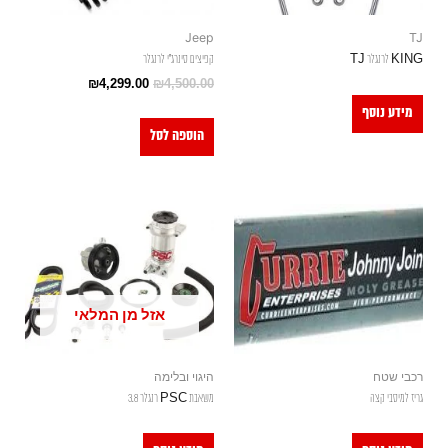
Jeep
TJ
KING לרנגלר TJ
קפיצים סינרג"י לרנגלר
₪
4,299.00
₪
4,500.00
מידע נוסף
הוספה לסל
אזל מן המלאי
רכבי שטח
היגוי ובלימה
גריז למיסבי קצה
משאבת PSC רנגלר 3.8