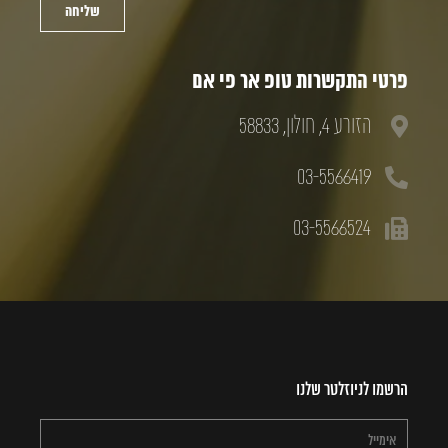
שליחה
פרטי התקשרות טופ אר פי אם
הזורע 4, חולון, 58833
03-5566419
03-5566524
הרשמו לניוזלטר שלנו