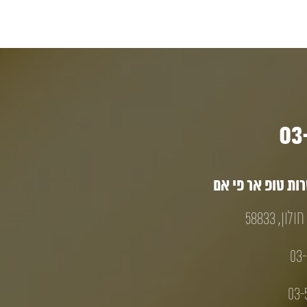
ת טופ אר פי אם
03-
03-