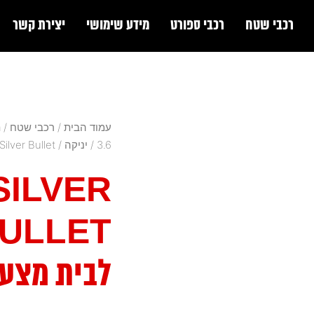
רכבי שטח
רכבי ספורט
מידע שימושי
יצירת קשר
עמוד הבית
/
רכבי שטח
/
ת
3.6
/
יניקה
/
/ Silver Bullet ספייסר לבית מ
SILVER
לבית מצע