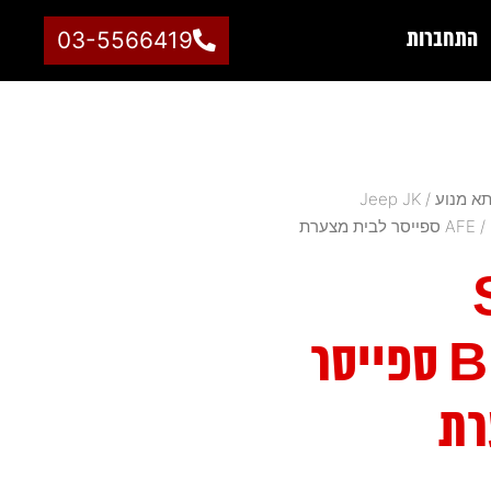
התחברות
03-5566419
א מנוע
/
Jeep JK
צערת
AFE
BULLET ספייסר
רת