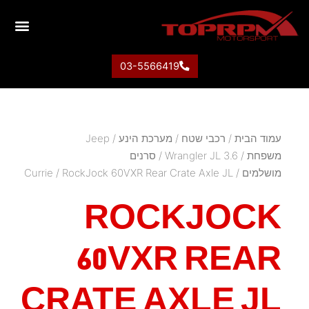
03-5566419
עמוד הבית
/
רכבי שטח
/
מערכת הינע
/
Jeep
משפחת
/
Wrangler JL 3.6
/
סרנים
מושלמים
/
/ RockJock 60VXR Rear Crate Axle JL
Currie
ROCKJOCK
60VXR REAR
CRATE AXLE JL