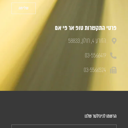
שליחה
פרטי התקשרות טופ אר פי אם
הזורע 4, חולון, 58833
03-5566419
03-5566524
הרשמו לניוזלטר שלנו