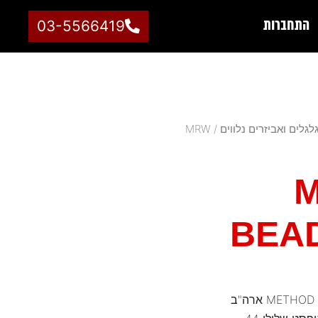
התחברות
03-5566419
לגלים ואביזרים נלווים
/ MRW
M
BEA
ב