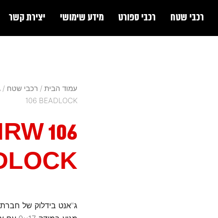
רכבי שטח
רכבי ספורט
מידע שימושי
יצירת קשר
עמוד הבית
/
רכבי שטח
/
ג
106 BEADLOCK
RW 106
DLOCK
ג"אנט בידלוק של חברת METHOD ארה"