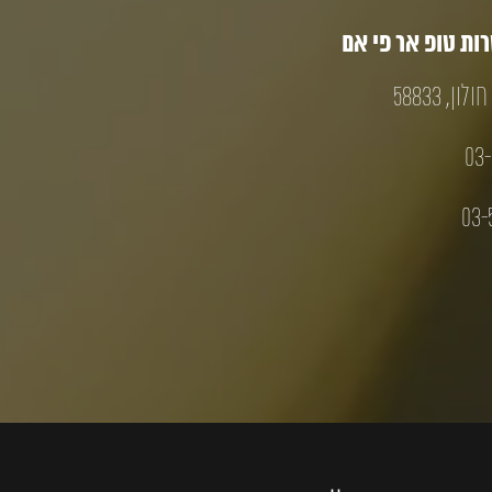
ת טופ אר פי אם
03-
03-