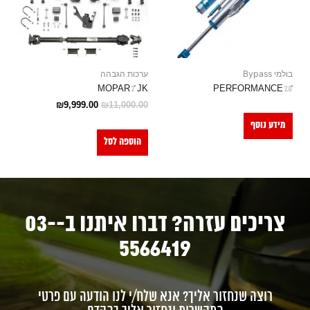
בולמי Bypass
ערכות הגבהה
MOPAR 2" JK
"PERFORMANCE 2.0
₪
9,999.00
₪
11,000.00
מידע נוסף
הוספה לסל
צריכים עזרה? דברו איתנו ב-03-
5566419
רוצה שנחזור אליך? אנא שלח/י לנו הודעה עם פרטי