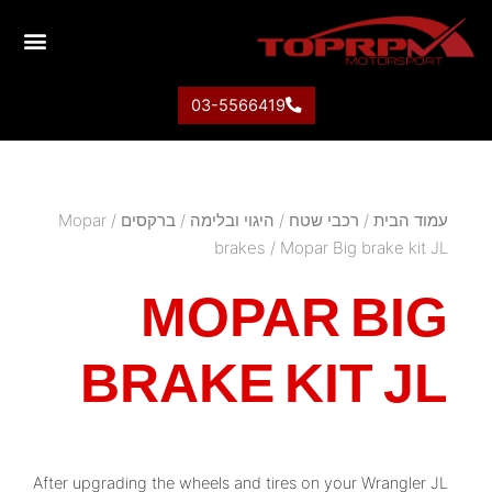
03-5566419
עמוד הבית
/
רכבי שטח
/
היגוי ובלימה
/
ברקסים
/
Mopar
brakes
/ Mopar Big brake kit JL
MOPAR BIG
BRAKE KIT JL
After upgrading the wheels and tires on your Wrangler JL