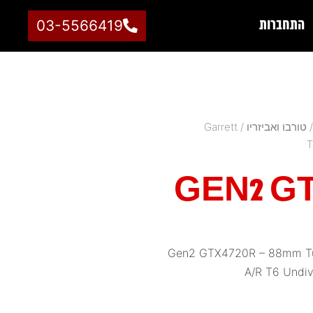
התחברות
03-5566419
טורבו ואביזריו
/
Garrett
T
GEN2 GT
Gen2 GTX4720R – 88mm Tur
A/R T6 Undiv