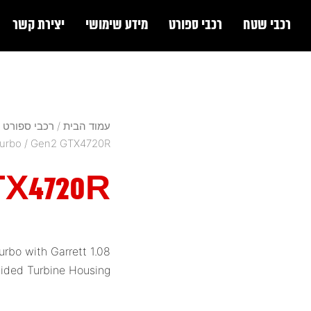
רכבי שטח
רכבי ספורט
מידע שימושי
יצירת קשר
עמוד הבית
/
רכבי ספורט
/
urbo
/ Gen2 GTX4720R
X4720R
bo with Garrett 1.08
ided Turbine Housing