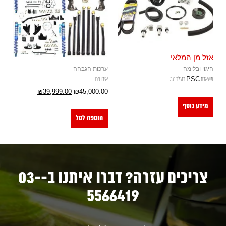
אזל מן המלאי
היגוי ובלימה
ערכות הגבהה
משאבת PSC רנגלר 3.8
איבו פרו
₪
39,999.00
₪
45,000.00
מידע נוסף
הוספה לסל
צריכים עזרה? דברו איתנו ב-03-
5566419