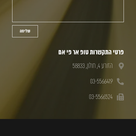
שליחה
פרטי התקשרות טופ אר פי אם
הזורע 4, חולון, 58833
03-5566419
03-5566524