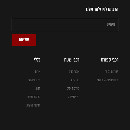
הרשמו לניוזלטר שלנו
שליחה
רכבי ספורט
רכבי שטח
כללי
מערכות בלימה
אבזור פנים
אודות
מחשבים לניהול מחשבים
גיר והינע
מידע שימושי
מערכות אגזוז
תקנון
היגוי ובלימה
הצהרת נגישות
מדיניות פרטיות