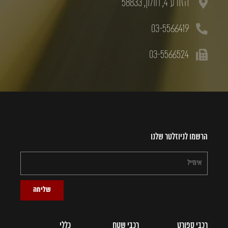
הזורע 4, חולון, 58833
03-5566419
03-5566524
הרשמו לניוזלטר שלנו
שליחה
רכבי ספורט
רכבי שטח
כללי