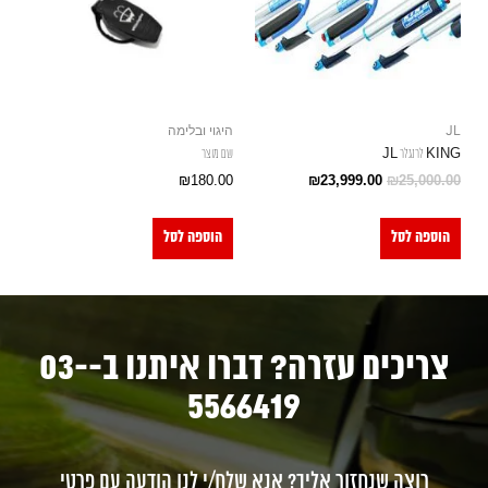
JL
היגוי ובלימה
KING לרנגלר JL
שם מוצר
₪
180.00
₪
23,999.00
₪
25,000.00
הוספה לסל
הוספה לסל
צריכים עזרה? דברו איתנו ב-03-
5566419
רוצה שנחזור אליך? אנא שלח/י לנו הודעה עם פרטי