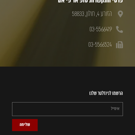
פרטי התקשרות טופ אר פי אם
הזורע 4, חולון, 58833
03-5566419
03-5566524
הרשמו לניוזלטר שלנו
שליחה