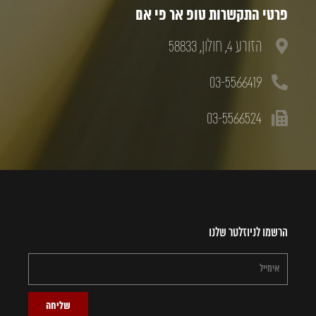
פרטי התקשרות טופ אר פי אם
הזורע 4, חולון, 58833
03-5566419
03-5566524
הרשמו לניוזלטר שלנו
שליחה