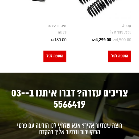
Jeep
היגוי ובלימה
קפיצים סינרג"י לרנגלר
שם מוצר
₪
180.00
₪
4,299.00
₪
4,500.00
הוספה לסל
הוספה לסל
צריכים עזרה? דברו איתנו ב-03-
5566419
רוצה שנחזור אליך? אנא שלח/י לנו הודעה עם פרטי
התקשרות ונחזור אליך בהקדם