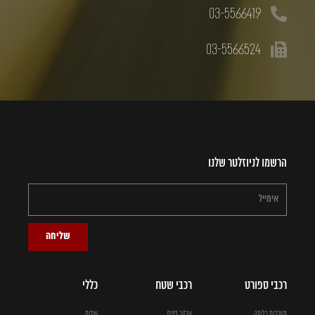
03-5566419
03-5566524
הרשמו לניוזלטר שלנו
שליחה
רכבי ספורט
רכבי שטח
כללי
מערכות בלימה
אבזור פנים
אודות