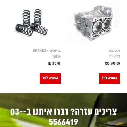
אוֹטוֹבּוּס
ברקסים - BRAKES
ספורט אחד
שם מוצר
₪
180.00
₪
5,500.00
הוספה לסל
הוספה לסל
צריכים עזרה? דברו איתנו ב-03-
5566419