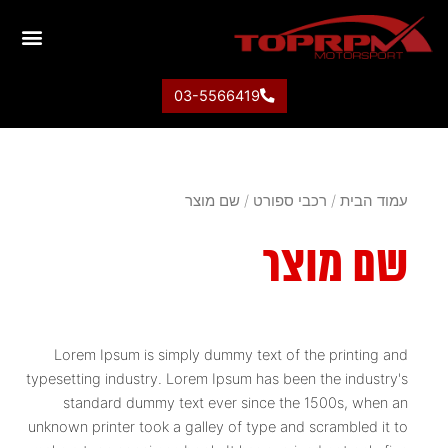
03-5566419
עמוד הבית
/
רכבי ספורט
/ שם מוצר
שם מוצר
Lorem Ipsum is simply dummy text of the printing and
typesetting industry. Lorem Ipsum has been the industry's
standard dummy text ever since the 1500s, when an
unknown printer took a galley of type and scrambled it to