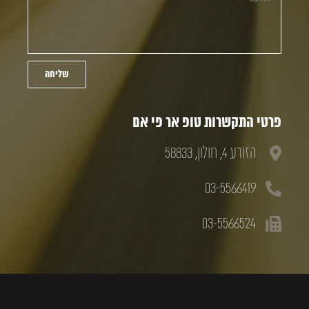
שליחה
פרטי התקשרות טופ אר פי אם
הזורע 4, חולון, 58833
03-5566419
03-5566524