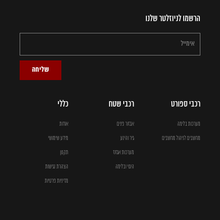
הרשמו לניוזלטר שלנו
שליחה
רכבי ספורט
רכבי שטח
כללי
מערכות בלימה
אבזור פנים
אודות
מחשבים לניהול מחשבים
גיר והינע
מידע שימושי
מערכות אגזוז
תקנון
היגוי ובלימה
הצהרת נגישות
מדיניות פרטיות