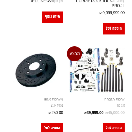
ערכת הגבההCURRIE ROCKJOCK
שמן מנוע REDLINE 5W30
PRO JL
₪
9,999,999.00
מידע נוסף
הוספה לסל
מבצע!
ערכות הגבהה
מערכות אגזוז
איבו פרו
מכונית ארבע
₪
250.00
₪
39,999.00
₪
45,000.00
הוספה לסל
הוספה לסל