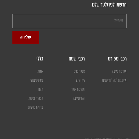
הרשמו לניוזלטר שלנו
שליחה
רכבי ספורט
רכבי שטח
כללי
מערכות בלימה
אבזור פנים
אודות
מחשבים לניהול מחשבים
גיר והינע
מידע שימושי
מערכות אגזוז
תקנון
היגוי ובלימה
הצהרת נגישות
מדיניות פרטיות