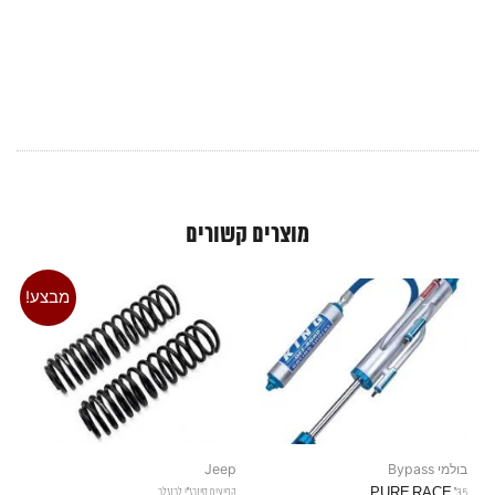
מוצרים קשורים
מבצע!
בולמי Bypass
Jeep
3.5" PURE RACE
קפיצים סינרג"י לרנגלר