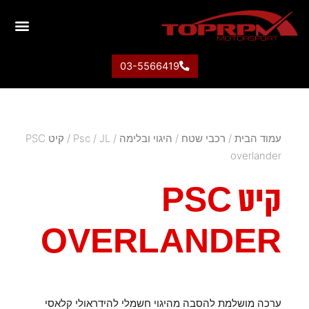
03-5566419
עמוד הבית
/
רכבי שטח
/
היגוי ובלימה
/
JL
/
Psc
/ קיט PSC
overlander
קיט PSC
OVERLANDER
ערכה מושלמת להסבה מהיגוי חשמלי להידראולי קלאסי