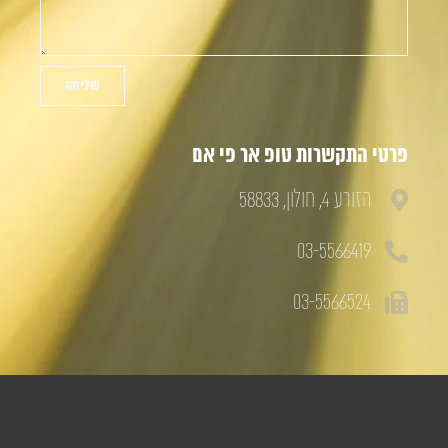
שליחה
פרטי התקשרות טופ אר פי אם
הזורע 4, חולון, 58833
03-5566419
03-5566524