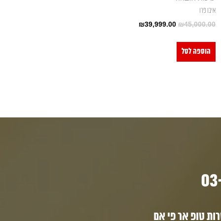
איבו פרו
₪
39,999.00
₪
45,000.00
הוספה לסל
ת טופ אר פי אם