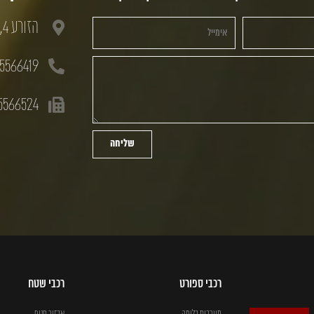
הזורע 4, חולון, 58833
5566419
5566524
שליחה
רכבי ספורט
רכבי שטח