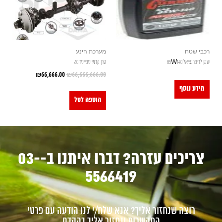
רכבי שטח
מערכת הינע
שמן לדיפרנציאל 85W140
סרן קדמי ספייסר 60
₪
66,666.00
₪
66,666,666.00
מידע נוסף
הוספה לסל
צריכים עזרה? דברו איתנו ב-03-
5566419
רוצה שנחזור אליך? אנא שלח/י לנו הודעה עם פרטי
התקשרות ונחזור אליך בהקדם