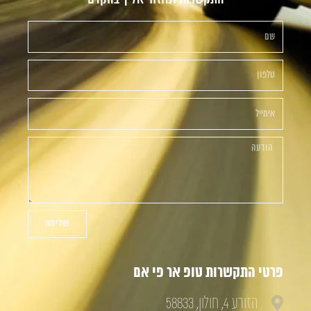
שליחה
פרטי התקשרות טופ אר פי אם
הזורע 4, חולון, 58833