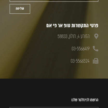
שליחה
פרטי התקשרות טופ אר פי אם
הזורע 4, חולון, 58833
03-5566419
03-5566524
הרשמו לניוזלטר שלנו