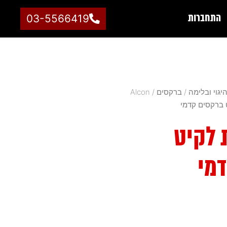
התחברות
03-5566419
יגוי ובלימה
/
ברקסים
/
Alcon
 ברקסים קדמי
 לקיט
מי