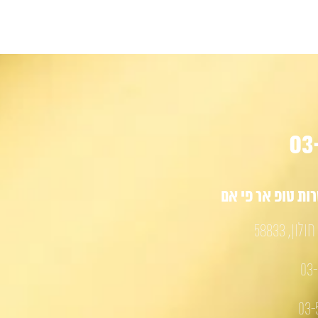
ת טופ אר פי אם
03-
03-