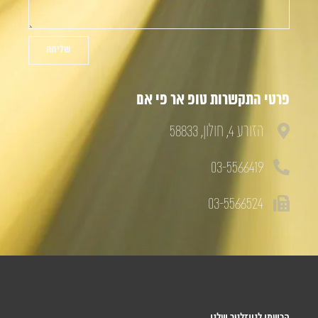
שליחה
פרטי התקשרות טופ אר פי אם
הזורע 4, חולון, 58833
03-5566419
03-5566524