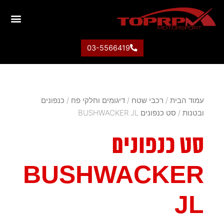
03-5566419
עמוד הבית
/
רכבי שטח
/
דיגומים וחלקי פח
/
כנפונים
ובטנות
/ סט כנפונים BUSHWACKER JL
סט כנפונים
BUSHWACKER
JL