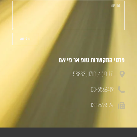
שליחה
פרטי התקשרות טופ אר פי אם
הזורע 4, חולון, 58833
03-5566419
03-5566524