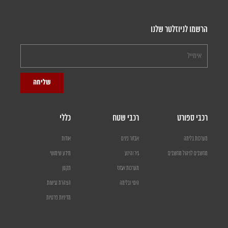
הרשמו לניוזלטר שלנו
שליחה
רכבי ספורט
רכבי שטח
כללי
מערכות בלימה
אבזור פנים
אודות
מחשבים לניהול מחשבים
גיר והינע
מידע שימושי
מערכות אגזוז
תקנון
היגוי ובלימה
הצהרת נגישות
מדיניות פרטיות