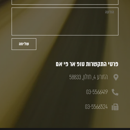
שליחה
פרטי התקשרות טופ אר פי אם
הזורע 4, חולון, 58833
03-5566419
03-5566524