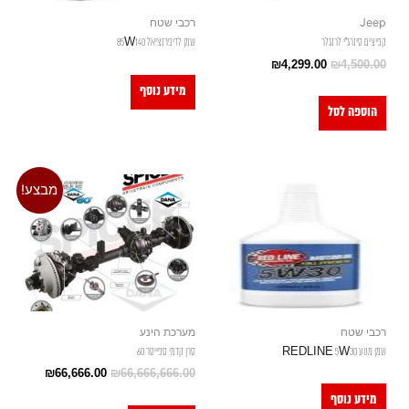
Jeep
רכבי שטח
קפיצים סינרג"י לרנגלר
שמן לדיפרנציאל 85W140
₪
4,299.00
₪
4,500.00
מידע נוסף
הוספה לסל
מבצע!
רכבי שטח
מערכת הינע
שמן מנוע REDLINE 5W30
סרן קדמי ספייסר 60
₪
66,666.00
₪
66,666,666.00
מידע נוסף