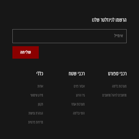
הרשמו לניוזלטר שלנו
שליחה
רכבי ספורט
רכבי שטח
כללי
מערכות בלימה
אבזור פנים
אודות
מחשבים לניהול מחשבים
גיר והינע
מידע שימושי
מערכות אגזוז
תקנון
היגוי ובלימה
הצהרת נגישות
מדיניות פרטיות