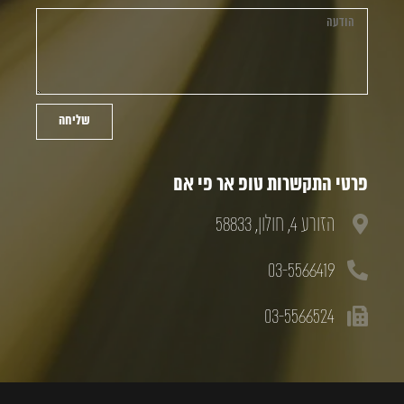
שליחה
פרטי התקשרות טופ אר פי אם
הזורע 4, חולון, 58833
03-5566419
03-5566524