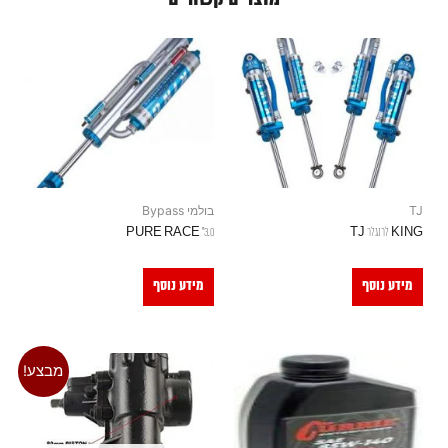
TJ
בולמי Bypass
KING לרנגלר TJ
3.0" PURE RACE
מידע נוסף
מידע נוסף
מבצע!