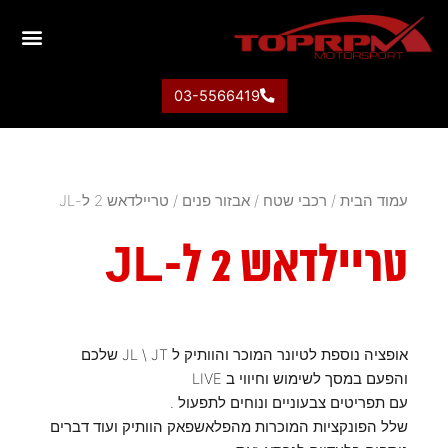
03-5566419
עמוד הבית
/
רכבי שטח
/
אבזור פנים
/ טריילדאש 2 ל-JL
טריילדאש 2 ל-JL
אופציה נוספת לטיונר המוכר והוותיק ל JL \ JT שלכם
והפעם במסך לשימוש וחיווי ב LIVE
עם תפריטים צבעוניים ונוחים לתפעול .
שלל הפונקציות המוכרות מהפלאשפאק הוותיק ועוד דברים