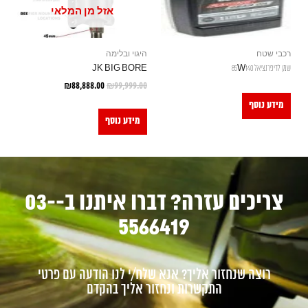
אזל מן המלאי
רכבי שטח
היגוי ובלימה
שמן לדיפרנציאל 85W140
JK BIG BORE
₪
88,888.00
₪
99,999.00
מידע נוסף
מידע נוסף
צריכים עזרה? דברו איתנו ב-03-
5566419
רוצה שנחזור אליך? אנא שלח/י לנו הודעה עם פרטי
התקשרות ונחזור אליך בהקדם