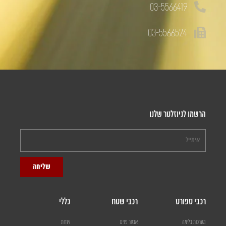
03-5566419
03-5566524
הרשמו לניוזלטר שלנו
שליחה
רכבי ספורט
רכבי שטח
כללי
מערכות בלימה
אבזור פנים
אודות