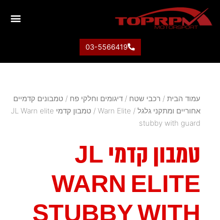
03-5566419
עמוד הבית
/
רכבי שטח
/
דיגומים וחלקי פח
/
טמבונים קדמיים
אחוריים ומתקני גלגל
/
Warn Elite
/ טמבון קדמי JL Warn elite
stubby with guard
טמבון קדמי JL
WARN ELITE
STUBBY WITH