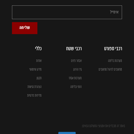
שליחה
רכבי ספורט
רכבי שטח
כללי
מערכות בלימה
אבזור פנים
אודות
מחשבים לניהול מחשבים
גיר והינע
מידע שימושי
מערכות אגזוז
תקנון
היגוי ובלימה
הצהרת נגישות
מדיניות פרטיות
באתר זה מכבדים את אמצעי התשלום הבאים: