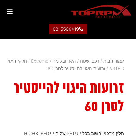
03-5566419
עמוד הבית
/
רכבי שטח
/
היגוי ובלימה
/
Extreme
/
חלקי היגוי
ARTEC
/ זרועות היגוי להייסטיר לסרן 60
זרועות היגוי להייסטיר
לסרן 60
חלק מרכזי וחשוב בכל SETUP של היגוי HIGHSTEER