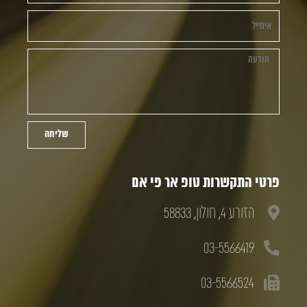
שליחה
פרטי התקשרות טופ אר פי אם
הזורע 4, חולון, 58833
03-5566419
03-5566524