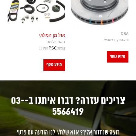
DBA
אזל מן המלאי
4000 מחורץ קדמי שמאלי
היגוי ובלימה
משאבת PSC רנגלר 3.8
מידע נוסף
מידע נוסף
צריכים עזרה? דברו איתנו ב-03-
5566419
רוצה שנחזור אליך? אנא שלח/י לנו הודעה עם פרטי