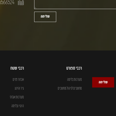
5566524
שליחה
רכבי ספורט
רכבי שטח
מערכות בלימה
אבזור פנים
שליחה
מחשבים לניהול מחשבים
גיר והינע
מערכות אגזוז
היגוי ובלימה