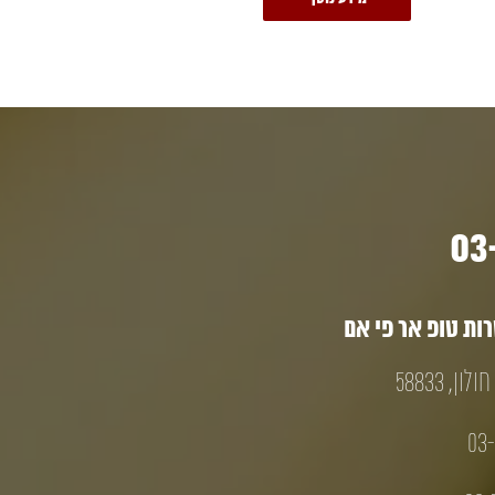
ת טופ אר פי אם
03-