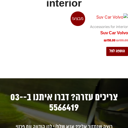
interior
מבצע!
Accessori
Su
צריכים עזרה? דברו איתנו ב-03-
5566419
 שנחזור אליך? אנא שלח/י לנו הודעה עם פרטי