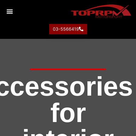
03-5566419
Accessori
for