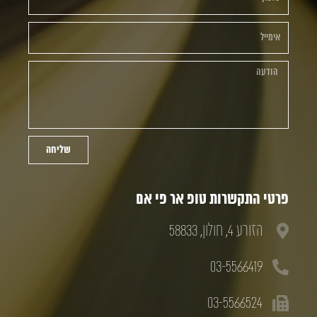
שליחה
פרטי התקשרות טופ אר פי אם
הזורע 4, חולון, 58833
03-5566419
03-5566524