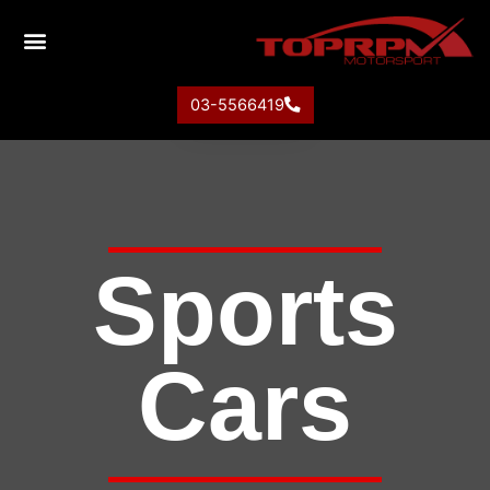
03-5566419
Sports
Cars