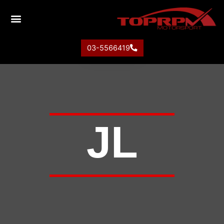
03-5566419
JL