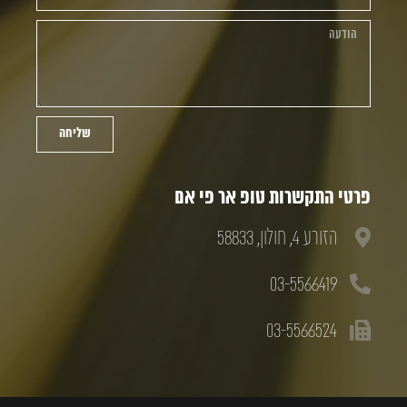
שליחה
פרטי התקשרות טופ אר פי אם
הזורע 4, חולון, 58833
03-5566419
03-5566524