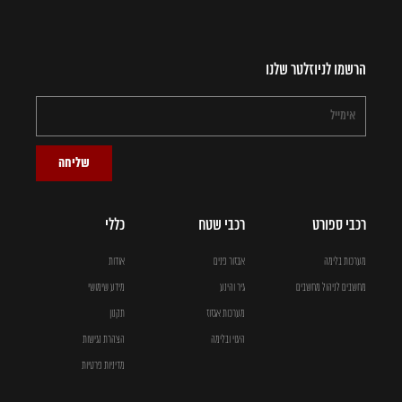
הרשמו לניוזלטר שלנו
שליחה
רכבי ספורט
רכבי שטח
כללי
מערכות בלימה
אבזור פנים
אודות
מחשבים לניהול מחשבים
גיר והינע
מידע שימושי
מערכות אגזוז
תקנון
היגוי ובלימה
הצהרת נגישות
מדיניות פרטיות