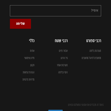
שליחה
רכבי ספורט
רכבי שטח
כללי
מערכות בלימה
אבזור פנים
אודות
מחשבים לניהול מחשבים
גיר והינע
מידע שימושי
מערכות אגזוז
תקנון
היגוי ובלימה
הצהרת נגישות
מדיניות פרטיות
באתר זה מכבדים את אמצעי התשלום הבאים: