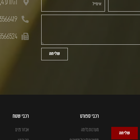
הזורע 4, חולון, 58833
5566419
5566524
שליחה
רכבי ספורט
רכבי שטח
מערכות בלימה
אבזור פנים
שליחה