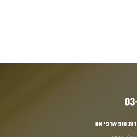
ת טופ אר פי אם