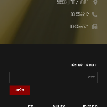
הזורע 4, חולון, 58833
03-5566419
03-5566524
הרשמו לניוזלטר שלנו
שליחה
רכבי ספורט
רכבי שטח
כללי