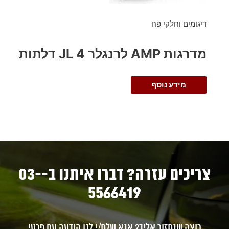
דיגומים וחלקי פח
מדרגות AMP לרנגלר JL 4 דלתות
מידע נוסף
צריכים עזרה? דברו איתנו ב-03-
5566419
רוצה שנחזור אליך? אנא שלח/י לנו הודעה עם פרטי