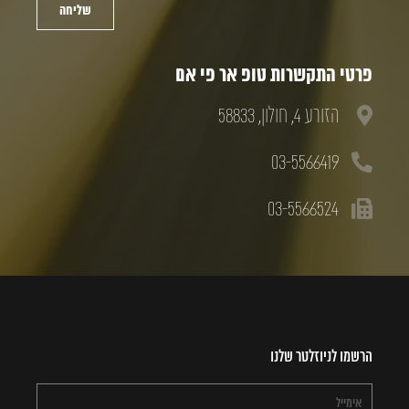
שליחה
פרטי התקשרות טופ אר פי אם
הזורע 4, חולון, 58833
03-5566419
03-5566524
הרשמו לניוזלטר שלנו