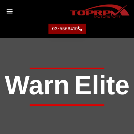
03-5566419
Warn Elite