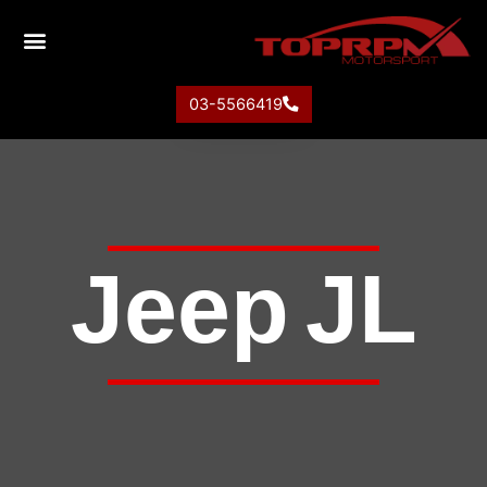
03-5566419
Jeep JL