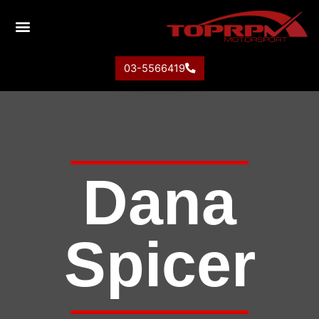
03-5566419
Dana
Spicer