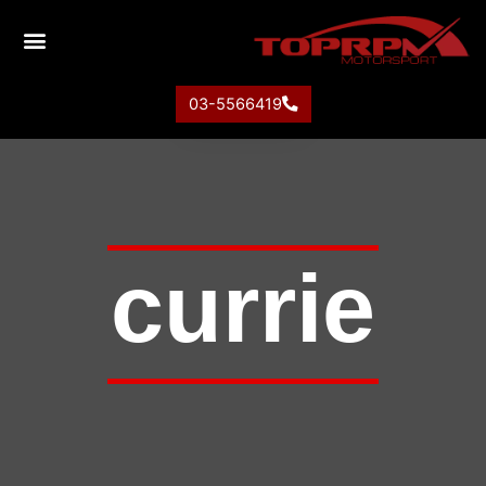
03-5566419
currie