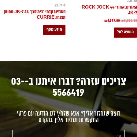
currie
currie
האוזינג אחורי ROCK JOCK 44
האוזינג קדמי "בית סרן" 44 ל-JK מחוזק
ל-JK
תוצרת CURRIE
₪
9,999.00
₪
11,000.00
מידע נוסף
הוספה לסל
צריכים עזרה? דברו איתנו ב-03-
5566419
רוצה שנחזור אליך? אנא שלח/י לנו הודעה עם פרטי
התקשרות ונחזור אליך בהקדם